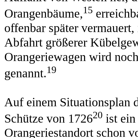
15
Orangenbäume,
erreichb
offenbar später vermauert
Abfahrt größerer Kübelgew
Orangeriewagen wird noch 
19
genannt.
Auf einem Situationsplan 
20
Schütze von 1726
ist ei
Orangeriestandort schon v