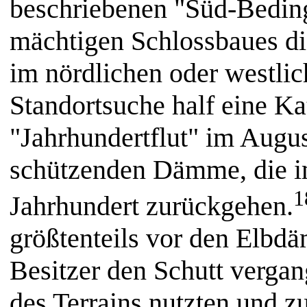
beschriebenen "Süd-Beding
mächtigen Schlossbaues di
im nördlichen oder westlic
Standortsuche half eine K
"Jahrhundertflut" im Augu
schützenden Dämme, die im
1
Jahrhundert zurückgehen.
größtenteils vor den Elbd
Besitzer den Schutt verga
des Terrains nutzten und z