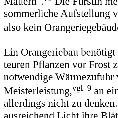
Mauern".
Die Fürstin mei
sommerliche Aufstellung 
also kein Orangeriegebäud
Ein Orangeriebau benötigt
teuren Pflanzen vor Frost z
notwendige Wärmezufuhr w
vgl. 9
Meisterleistung,
an ei
allerdings nicht zu denke
ausreichend Licht ihre Blä